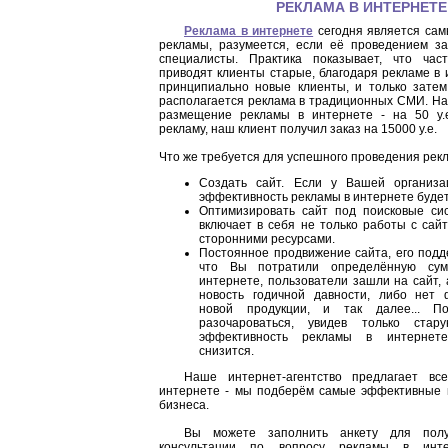
РЕКЛАМА В ИНТЕРНЕТЕ
Реклама в интернете
сегодня является са
рекламы, разумеется, если её проведением з
специалисты. Практика показывает, что час
приводят клиенты старые, благодаря рекламе в
принципиально новые клиенты, и только зате
располагается реклама в традиционных СМИ. Н
размещение рекламы в интернете - на 50 у.е
рекламу, наш клиент получил заказ на 15000 у.е.
Что же требуется для успешного проведения рек
Создать сайт. Если у Вашей организа
эффективность рекламы в интернете будет
Оптимизировать сайт под поисковые си
включает в себя не только работы с сай
сторонними ресурсами.
Постоянное продвижение сайта, его подд
что Вы потратили определённую су
интернете, пользователи зашли на сайт,
новость годичной давности, либо нет
новой продукции, и так далее... По
разочароваться, увидев только ста
эффективность рекламы в интернете
снизится.
Наше интернет-агентство предлагает в
интернете - мы подберём самые эффективные 
бизнеса.
Вы можете заполнить анкету для полу
консультации по вопросу рекламы в инт